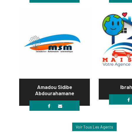
Amadou Sidibe
Ibrah
Abdourahamane
Voir Tous Les Agents