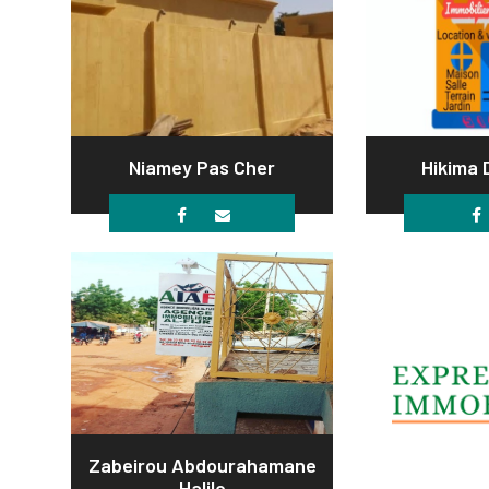
Niamey Pas Cher
Hikima
Zabeirou Abdourahamane
Halilo