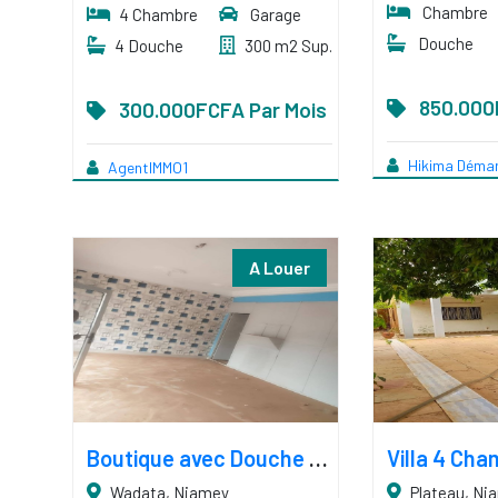
Chambre
4 Chambre
Garage
Douche
4 Douche
300 m2 Sup.
850.000
300.000FCFA Par Mois
Hikima Déma
AgentIMMO1
A Louer
Boutique avec Douche Interne et Magasin
Wadata, Niamey
Plateau, Ni