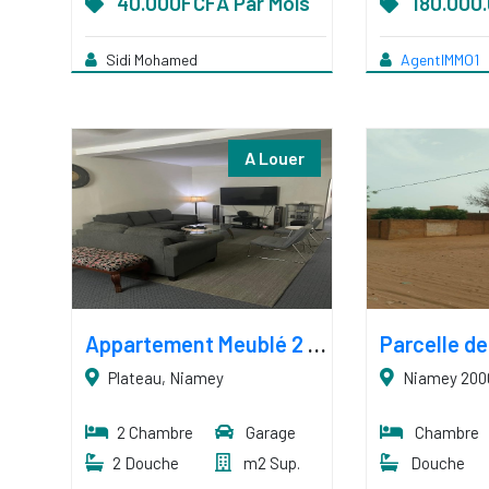
40.000FCFA Par Mois
180.000
Sidi Mohamed
AgentIMMO1
A Louer
Appartement Meublé 2 Chambres, Salon, proche du Goudron
Plateau, Niamey
Niamey 200
2 Chambre
Garage
Chambre
2 Douche
m2 Sup.
Douche