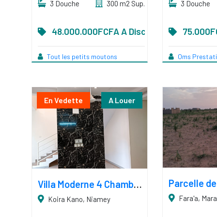
3 Douche
300 m2 Sup.
3 Douche
48.000.000FCFA A Discuter
75.000F
Tout les petits moutons
Oms Prestat
En Vedette
A Louer
Villa Moderne 4 Chambres (1 MOIS GRATUIT)
Fara'a, Mara
Koira Kano, Niamey