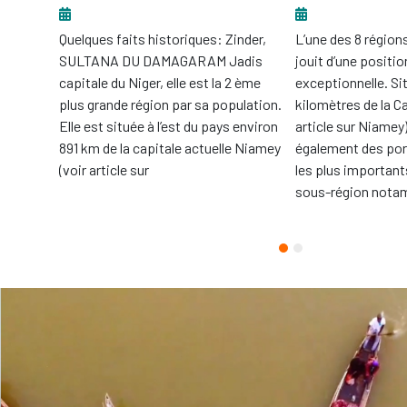
llaKaina
Quelques faits historiques: Zinder,
L’une des 8 région
na et
SULTANA DU DAMAGARAM Jadis
jouit d’une positi
s
capitale du Niger, elle est la 2 ème
exceptionnelle. Si
es
plus grande région par sa population.
kilomètres de la C
sheq ;
Elle est située à l’est du pays environ
article sur Niamey)
iant “Les
891 km de la capitale actuelle Niamey
également des por
rge des
(voir article sur
les plus importan
sous-région nota