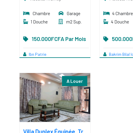
Chambre
Garage
4 Chambre
1 Douche
m2 Sup.
4 Douche
150.000FCFA Par Mois
500.000
Ibn Patrie
Bakrim Bilal I
A Louer
Villa Duplex Équipée, Très Propre