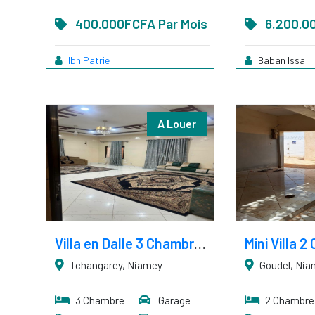
400.000FCFA Par Mois
6.200.0
Ibn Patrie
Baban Issa
A Louer
Villa en Dalle 3 Chambres, Salon, 3 Douches Internes
Tchangarey, Niamey
Goudel, Ni
3 Chambre
Garage
2 Chambre