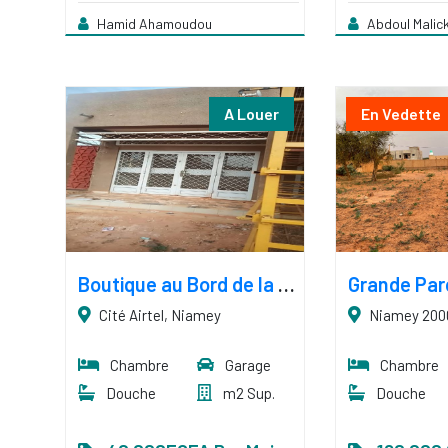
Hamid Ahamoudou
Abdoul Malick
A Louer
En Vedette
Boutique au Bord de la Grande Voie Cité Airtel
Cité Airtel, Niamey
Niamey 200
Chambre
Garage
Chambre
Douche
m2 Sup.
Douche