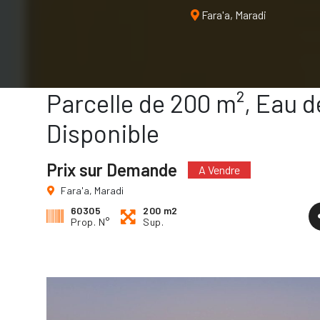
Forage Disponibl
Fara'a, Maradi
Parcelle de 200 m², Eau 
Disponible
Prix sur Demande
A Vendre
Fara'a, Maradi
60305
200 m2
Prop. N°
Sup.