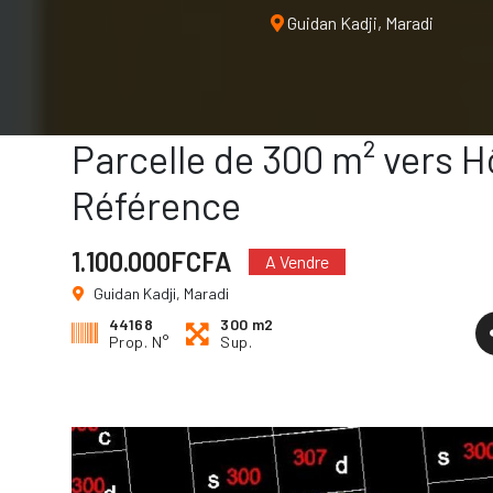
de Référence
Guidan Kadji, Maradi
Parcelle de 300 m² vers H
Référence
1.100.000FCFA
A Vendre
Guidan Kadji, Maradi
44168
300 m2
Prop. N°
Sup.