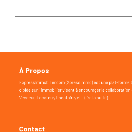
À Propos
ExpressImmobilier.com (XpressImmo) est une plat-forme 
ciblée sur l’ immobilier visant à encourager la collaboration
Vendeur, Locateur, Locataire, et…(lire la suite)
Contact