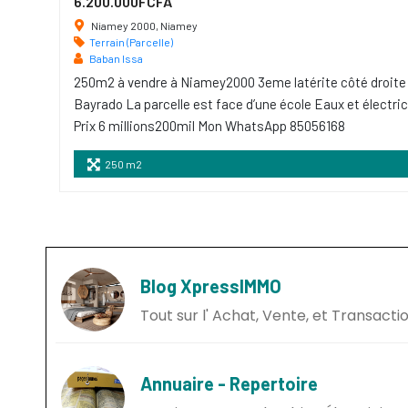
6.200.000FCFA
Niamey 2000, Niamey
Terrain (Parcelle)
Baban Issa
250m2 à vendre à Niamey2000 3eme latérite côté droite
Bayrado La parcelle est face d’une école Eaux et électric
Prix 6 millions200mil Mon WhatsApp 85056168
250 m2
Blog XpressIMMO
Tout sur l' Achat, Vente, et Transact
Annuaire - Repertoire